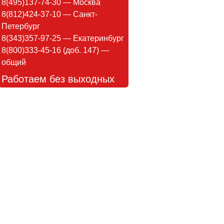
8(495)137-74-30 — Москва
8(812)424-37-10 — Санкт-
Петербург
8(343)357-97-25 — Екатеринбург
8(800)333-45-16 (доб. 147) —
общий
Работаем без выходных