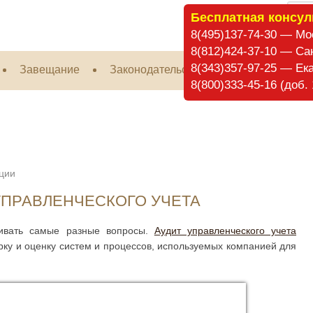
Бесплатная консул
8(495)137-74-30 — Мо
8(812)424-37-10 — Са
8(343)357-97-25 — Ек
Завещание
Законодательство
Налогообложе
8(800)333-45-16 (доб
ции
 УПРАВЛЕНЧЕСКОГО УЧЕТА
гивать самые разные вопросы.
Аудит управленческого учета
ку и оценку систем и процессов, используемых компанией для