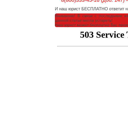
8(800)333-45-16 (доб. 147)
И наш юрист БЕСПЛАТНО ответит на
Внимание!
В связи с последними и
данной статье могла устареть!
Наш юрист может бесплатно Вас проко