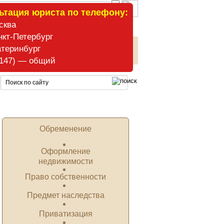
ьтация юриста по телефону:
сква
нкт-Петербург
атеринбург
ние наследства
Наследники
. 147) — общий
Обременение
Оформление
недвижимости
Право собственности
Предмет наследства
Приватизация