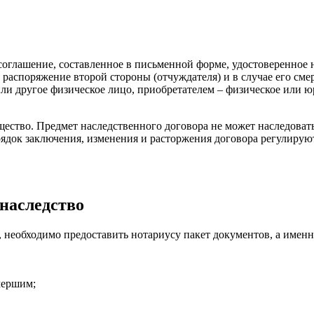
соглашение, составленное в письменной форме, удостоверенное 
ь распоряжение второй стороны (отчуждателя) и в случае его см
или другое физическое лицо, приобретателем – физическое или 
тво. Предмет наследственного договора не может наследоватьс
рядок заключения, изменения и расторжения договора регулирую
наследство
 необходимо предоставить нотариусу пакет документов, а именн
мершим;