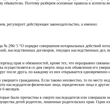
у обывателю. Поэтому разберем основные правила и аспекты ве
ем, регулирует действующее законодательство, а именно:
да № 296/ 5 “О порядке совершения нотариальных действий нот
й, наследственных договоров, текущих наследственных дел, вы
переход прав и обязанностей, кроме тех, что неразрывно связан
а осуществляется со дня смерти лица или объявления его умерши
руг после друга, по каждому из них открывается одновременно и
умершего гражданина. Если таково неизвестно, то по месту не
рти наследодателя физические лица, юридические лица и други
е 6 месяцев.
оторые были причастны к смерти наследодателя или совершали н
щества детей родители, лишенные родительских прав. Один из 