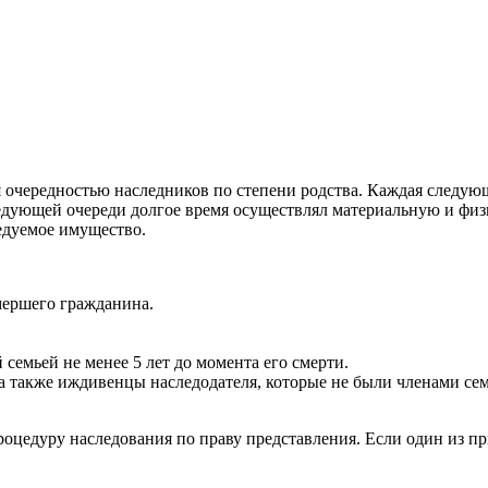
я очередностью наследников по степени родства. Каждая следую
едующей очереди долгое время осуществлял материальную и фи
едуемое имущество.
умершего гражданина.
емьей не менее 5 лет до момента его смерти.
а также иждивенцы наследодателя, которые не были членами сем
оцедуру наследования по праву представления. Если один из при