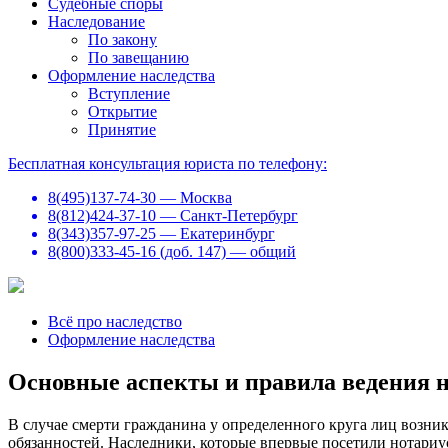
Судебные споры
Наследование
По закону
По завещанию
Оформление наследства
Вступление
Открытие
Принятие
Бесплатная консультация юриста по телефону:
8(495)137-74-30 — Москва
8(812)424-37-10 — Санкт-Петербург
8(343)357-97-25 — Екатеринбург
8(800)333-45-16 (доб. 147) — общий
Всё про наследство
Оформление наследства
Основные аспекты и правила ведения н
В случае смерти гражданина у определенного круга лиц возни
обязанностей. Наследники, которые впервые посетили нотариу