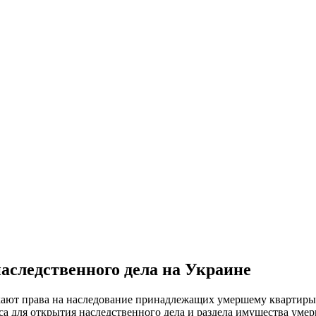
аследственного дела на Украине
кают права на наследование принадлежащих умершему квартиры, 
са для открытия наследственного дела и раздела имущества уме