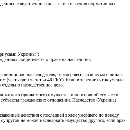
дения наследственного дела с точки зрения нормативных
ариусами Украины”;
данных свидетельств о праве на наследство;
ы с личностью наследодателя, от умершего физического лица к
м (часть третья статьи 46 ГКУ). Если в течение суток умерло
 отдельно наследственное дело.
движимого (движимого) имущества или основной его части.
е субъекты гражданских отношений. Наследство (Украина)
езаконные действия с последней волей умершего по поводу
супругов не может наследовать имущество другого, если брак