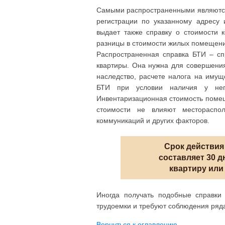
Самыми распространенными являются 
регистрации по указанному адресу
выдает также справку о стоимости 
разницы в стоимости жилых помещений
Распространенная справка БТИ – сп
квартиры. Она нужна для совершения
наследство, расчете налога на имущ
БТИ при условии наличия у него
Инвентаризационная стоимость помещ
стоимости не влияют местораспо
коммуникаций и других факторов.
Срок действия
составляет 30 д
квартиру или
Иногда получать подобные справки 
трудоемки и требуют соблюдения ряд
Вернуться к оглавлению