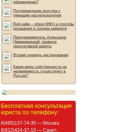
обременение?
Подтверждение родства с
умершим наследодателем
Веб-займ – обзор МФО и способы
погашения в личном кабинете
Предприниматель Александр
Невмержицкий: правила
продуктивной работы
Вторая очередь наследования
Какие виды собственности на
недвижимость существуют в
России?
Бесплатная консультация
юриста по телефону:
8(495)137-74-30 — Москва
8(812)424-37-10 — Санкт-