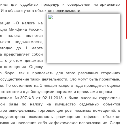
лины для судебных процедур и совершения нотариальных
ТИ в области учета объектов недвижимости.
ерации «О налоге на
кции Минфина России,
ия налога является
ъекта недвижимости,
жегодно до 1 марта
а представляет собой
та с учетом динамики
са помещения. Оценку
о бюро, так и привлекать для этого различных сторонних
существление такой деятельности. Это могут быть проектные,
и. По состоянию на 1 января каждого года проводится оценка
оответствии с действующими нормами и правилами оценки.
коном №307-ФЗ от 02.11.2013 г были внесены коррективы
овой базы по налогу на имущество отдельных объектов
стративно-деловых, торговых центров, нежилых помещений, в
редусмотрена возможность размещения офисов, объектов
уживания населения либо их фактическое использование. Сюда