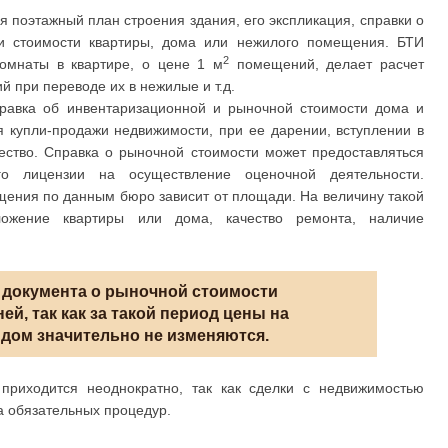
поэтажный план строения здания, его экспликация, справки о
 и стоимости квартиры, дома или нежилого помещения. БТИ
2
комнаты в квартире, о цене 1 м
помещений, делает расчет
 при переводе их в нежилые и т.д.
равка об инвентаризационной и рыночной стоимости дома и
 купли-продажи недвижимости, при ее дарении, вступлении в
ество. Справка о рыночной стоимости может предоставляться
 лицензии на осуществление оценочной деятельности.
ения по данным бюро зависит от площади. На величину такой
ложение квартиры или дома, качество ремонта, наличие
 документа о рыночной стоимости
ней, так как за такой период цены на
 дом значительно не изменяются.
приходится неоднократно, так как сделки с недвижимостью
а обязательных процедур.