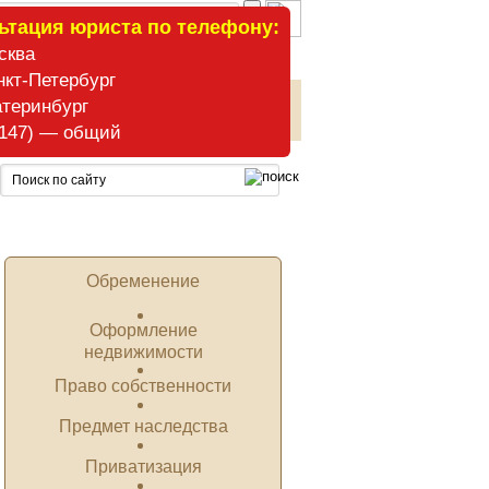
ьтация юриста по телефону:
сква
нкт-Петербург
атеринбург
ние наследства
Наследники
. 147) — общий
Обременение
Оформление
недвижимости
Право собственности
Предмет наследства
Приватизация