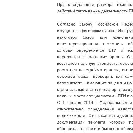
При определении размера госпош
действий также важна деятельность Б
Согласно Закону Российской Фед
имущество физических лиц», Инстру
налоговой базой для исчислен
инвентаризационная стоимость об
которая определяется БТИ и е
передается в налоговые органы. Он
восстановительную стоимость объек
роста цен на стройматериалы, изно
объектов может проводить как сам
исполнителей, имеющих лицензии на о
строительные и страховые организаци
недвижимости специалистами БТИ в с
С 1 января 2014 г Федеральным за
относительно определения налог
недвижимости. Это касается админи
документации техучета которых п
общепита, торговли и бытового обсл