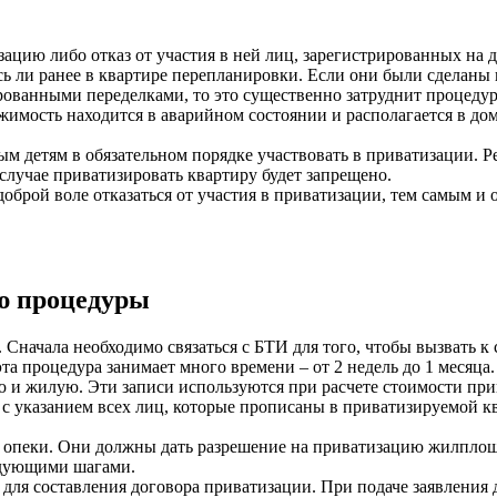
ацию либо отказ от участия в ней лиц, зарегистрированных на
ь ли ранее в квартире перепланировки. Если они были сделаны н
ованными переделками, то это существенно затруднит процедур
ижимость находится в аварийном состоянии и располагается в д
м детям в обязательном порядке участвовать в приватизации. Р
случае приватизировать квартиру будет запрещено.
оброй воле отказаться от участия в приватизации, тем самым и о
ю процедуры
 Сначала необходимо связаться с БТИ для того, чтобы вызвать к
а процедура занимает много времени – от 2 недель до 1 месяца.
 и жилую. Эти записи используются при расчете стоимости при
с указанием всех лиц, которые прописаны в приватизируемой кв
ны опеки. Они должны дать разрешение на приватизацию жилплощ
ледующими шагами.
для составления договора приватизации. При подаче заявления