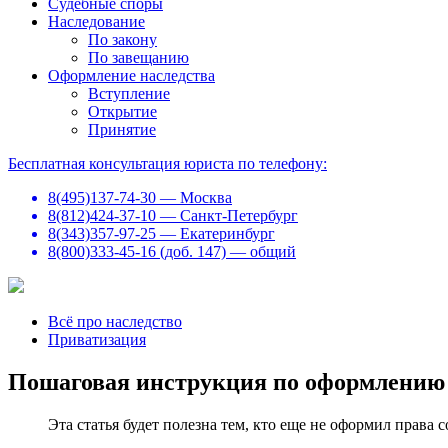
Судебные споры
Наследование
По закону
По завещанию
Оформление наследства
Вступление
Открытие
Принятие
Бесплатная консультация юриста по телефону:
8(495)137-74-30 — Москва
8(812)424-37-10 — Санкт-Петербург
8(343)357-97-25 — Екатеринбург
8(800)333-45-16 (доб. 147) — общий
Всё про наследство
Приватизация
Пошаговая инструкция по оформлению ж
Эта статья будет полезна тем, кто еще не оформил права 