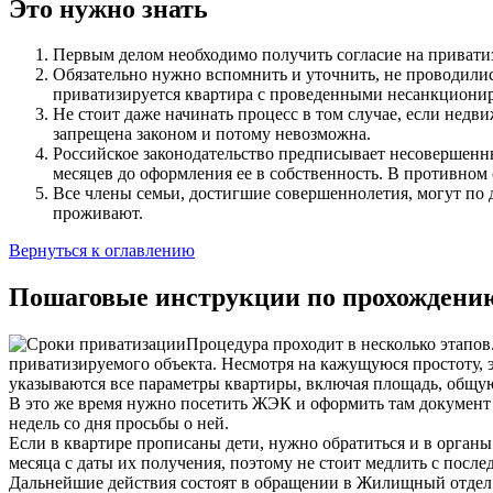
Это нужно знать
Первым делом необходимо получить согласие на приватиз
Обязательно нужно вспомнить и уточнить, не проводилис
приватизируется квартира с проведенными несанкционир
Не стоит даже начинать процесс в том случае, если недв
запрещена законом и потому невозможна.
Российское законодательство предписывает несовершенны
месяцев до оформления ее в собственность. В противном 
Все члены семьи, достигшие совершеннолетия, могут по д
проживают.
Вернуться к оглавлению
Пошаговые инструкции по прохождени
Процедура проходит в несколько этапов.
приватизируемого объекта. Несмотря на кажущуюся простоту, эт
указываются все параметры квартиры, включая площадь, общую
В это же время нужно посетить ЖЭК и оформить там документ 
недель со дня просьбы о ней.
Если в квартире прописаны дети, нужно обратиться и в орга
месяца с даты их получения, поэтому не стоит медлить с пос
Дальнейшие действия состоят в обращении в Жилищный отдел 