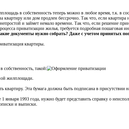
лплощадь в собственность теперь можно в любое время, т.к. в с
 квартиру или дом продлен бессрочно. Так что, если квартира н
о непростой и займет немало времени. Так что, если решение при
 процесса приватизации жилья, требуется подробная пошаговая и
какие документы нужно собрать? Даже с учетом принятых по
приватизация квартиры.
 собственность, такой:
ной жилплощади.
ать квартиру. Эта бумага должна быть подписана в присутствии
е 1 января 1993 года, нужно будет представить справку о неисп
рописки и выписки.