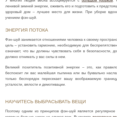
У многих людей весна ассоциируется с
большой уборкой
. 
ленивой зимней энергии, оживить его и подготовить к предсто
здоровый дом – лучшее место для жизни. При уборке вдох
учением фэн-шуй.
ЭНЕРГИЯ ПОТОКА
Фэн-шуй занимается отношениями человека к своему пространст
цель – установить гармонию, необходимую для беспрепятственн
означает, что вы должны чувствовать себя в безопасности, 
должно отнимать у вас силы в нем.
Великий похититель позитивной энергии – это, как правило
беспокоит ли вас малейшая пылинка или вы буквально насла
только беспорядок пересекает вашу воображаемую границу
усталости, вялости и демотивации.
НАУЧИТЕСЬ ВЫБРАСЫВАТЬ ВЕЩИ
Поэтому одним из принципов фэн-шуй является регулярное 
которые больше никак не служат вам. Выделите
достаточно в